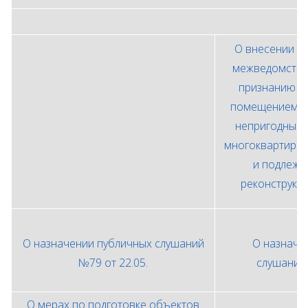
О внесении и
межведомстве
признанию п
помещением, 
непригодным 
многоквартирно
и подлежа
реконструкци
О назначении публичных слушаний
О назначе
№79 от 22.05.
слушани
О мерах по подготовке объектов