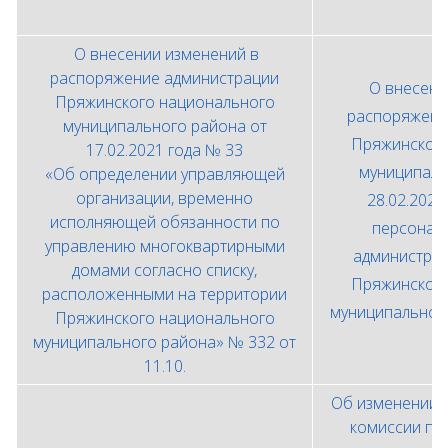
О внесении изменений в
распоряжение администрации
О внесени
Пряжинского национального
распоряжени
муниципального района от
Пряжинского
17.02.2021 года № 33
муниципаль
«Об определении управляющей
организации, временно
28.02.202
исполняющей обязанности по
персонал
управлению многоквартирными
администра
домами согласно списку,
Пряжинского
расположенными на территории
муниципальног
Пряжинского национального
1
муниципального района» № 332 от
11.10.
Об изменении 
комиссии по