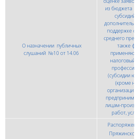
оценке заявок
из бюджета Р
субсидий 
дополнительн
поддержке су
среднего пред
О назначении публичных
также фи
слушаний №10 от 14.06
применяющи
налоговый 
профессион
(субсидии ю
(кроме н
организаций)
предпринимат
лицам-произв
работ, услу
Распоряжени
Пряжинского