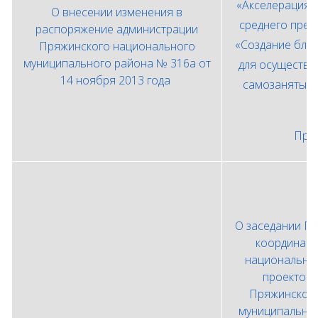
«Акселерация 
О внесении изменения в
среднего пред
распоряжение администрации
«Создание бла
Пряжинского национального
муниципального района № 316а от
для осуществл
14 ноября 2013 года
самозанятых 
1
При
О заседании П
координаци
национальны
проектов 
Пряжинского
муниципально