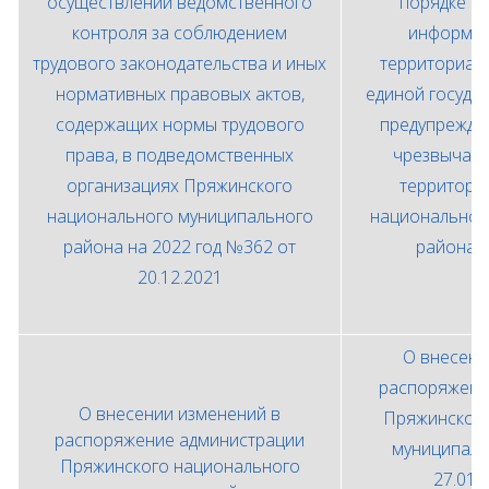
осуществлении ведомственного
порядке с
контроля за соблюдением
информац
трудового законодательства и иных
территориал
нормативных правовых актов,
единой госуда
содержащих нормы трудового
предупрежде
права, в подведомственных
чрезвычайн
организациях Пряжинского
территори
национального муниципального
национальног
района на 2022 год №362 от
района №
20.12.2021
О внесени
распоряжени
О внесении изменений в
Пряжинского
распоряжение администрации
муниципаль
Пряжинского национального
27.01.