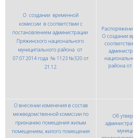
О создании временной
комиссии в соответствии с
Распоряжение о
постановлением администрации
О создании вр
Пряжинского национального
соответствии
муниципального района от
администрац
07.07.2014 года № 1123 №320 от
национальног
района от 0
21.12.
О внесении изменения в состав
межведомственной комиссии по
Об утверж
признанию помещения жилым
администрати
муниципа
помещением, жилого помещения