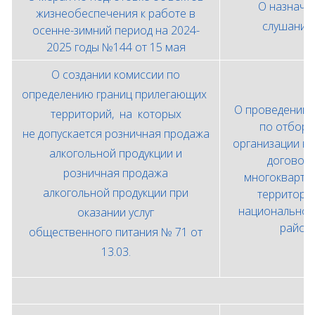
О назначе
жизнеобеспечения к работе в
слушани
осенне-зимний период на 2024-
2025 годы №144 от 15 мая
О создании комиссии по
определению границ прилегающих
О проведении 
территорий, на которых
по отбору
не допускается розничная продажа
организации н
алкогольной продукции и
договор
розничная продажа
многокварти
алкогольной продукции при
территори
национальног
оказании услуг
район
общественного питания № 71 от
13.03.