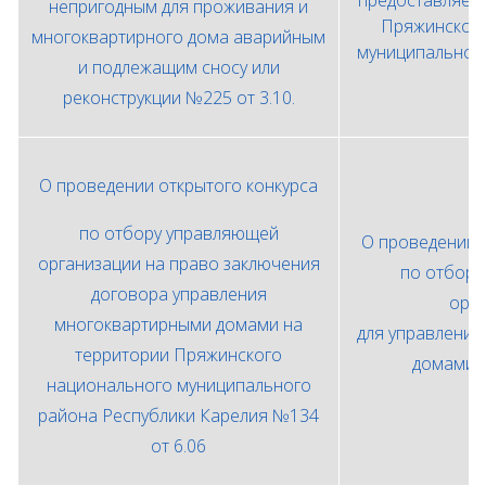
предоставляем
непригодным для проживания и
Пряжинского
многоквартирного дома аварийным
муниципальног
и подлежащим сносу или
а
реконструкции №225 от 3.10.
О проведении открытого конкурса
по отбору управляющей
О проведении 
организации на право заключения
по отбору
договора управления
орг
многоквартирными домами на
для управлени
территории Пряжинского
домами №
национального муниципального
района Республики Карелия №134
от 6.06