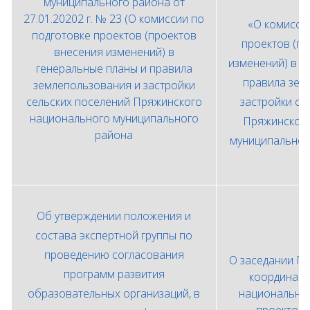
муниципального района от
27.01.20202 г. № 23 (О комиссии по
«О комисси
подготовке проектов (проектов
проектов (п
внесения изменений) в
изменений) в г
генеральные планы и правила
правила зем
землепользования и застройки
сельских поселений Пряжинского
застройки се
национального муниципального
Пряжинского
района
муниципальног
1
Об утверждении положения и
состава экспертной группы по
проведению согласования
О заседании П
программ развития
координаци
образовательных организаций, в
национальны