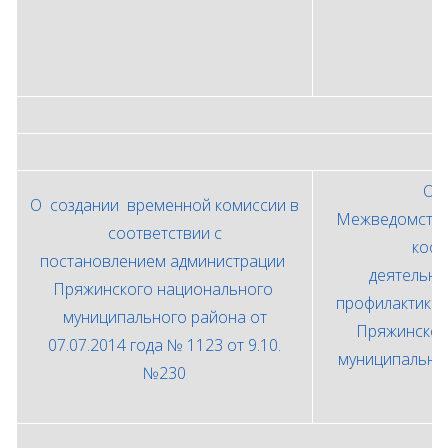
О 
О создании временной комиссии в
Межведомств
соответствии с
коор
постановлением администрации
деятельно
Пряжинского национального
профилактики
муниципального района от
Пряжинском
07.07.2014 года № 1123 от 9.10.
муниципально
№230
2