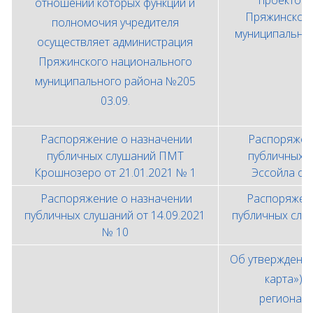
проектов 
отношении которых функции и
Пряжинского
полномочия учредителя
муниципально
осуществляет администрация
2
Пряжинского национального
муниципального района №205
03.09.
Распоряжение о назначении
Распоряжен
публичных слушаний ПМТ
публичных 
Крошнозеро от 21.01.2021 № 1
Эссойла от
Распоряжение о назначении
Распоряжени
публичных слушаний от 14.09.2021
публичных слуш
№ 10
Об утверждени
карта»)п
регионал