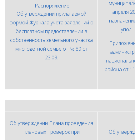
муниципальн
Распоряжение
апреля 202
Об утверждении прилагаемой
назначении 
формой Журнала учета заявлений о
уполно
бесплатном предоставлении в
собственность земельного участка
Приложение 
многодетной семье от № 80 от
администрац
23.03.
национальног
района от 11 
Об утверждении Плана проведения
плановых проверок при
Об утвержде